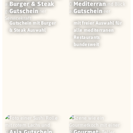
Burger & Steak
Mediterran
Gutschein
Gutschein
Gutschein mit Burger
mit freier Auswahl für
& Steak Auswahl
alle mediterranen
Restaurants
bundesweit
Asia Gutschein
Gourmet