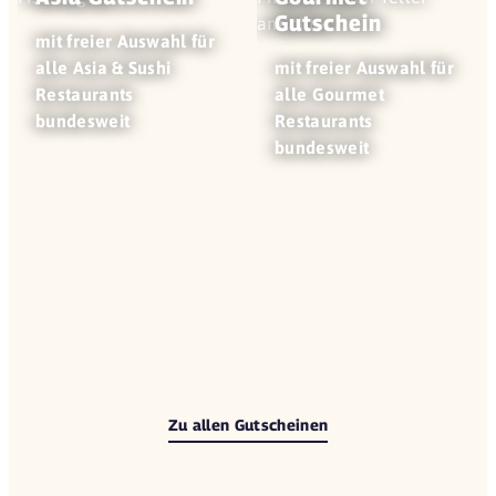
Gutschein
mit freier Auswahl für
alle Asia & Sushi
mit freier Auswahl für
Restaurants
alle Gourmet
bundesweit
Restaurants
bundesweit
Zu allen Gutscheinen