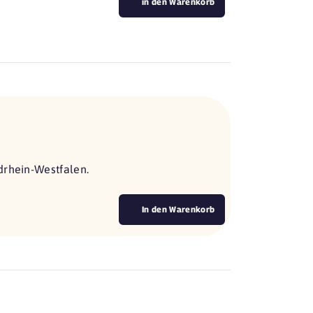
in den Warenkorb
drhein-Westfalen.
In den Warenkorb