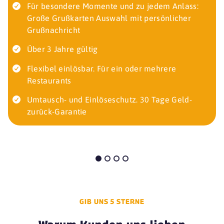
Für besondere Momente und zu jedem Anlass:
Große Grußkarten Auswahl mit persönlicher
Grußnachricht
Über 3 Jahre gültig
Flexibel einlösbar. Für ein oder mehrere
Restaurants
Umtausch- und Einlöseschutz. 30 Tage Geld-
zurück-Garantie
GIB UNS 5 STERNE