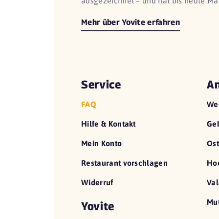
ausgezeichnet – und hat bis heute Ma
Mehr über Yovite erfahren
Service
An
FAQ
We
Hilfe & Kontakt
Geb
Mein Konto
Ost
Restaurant vorschlagen
Hoc
Widerruf
Val
Mut
Yovite