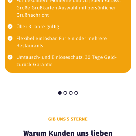
Für besondere Momente und zu jedem Anlass:
Große Grußkarten Auswahl mit persönlicher
Grußnachricht
Über 3 Jahre gültig
Flexibel einlösbar. Für ein oder mehrere
Restaurants
Umtausch- und Einlöseschutz. 30 Tage Geld-
zurück-Garantie
GIB UNS 5 STERNE
Warum Kunden uns lieben