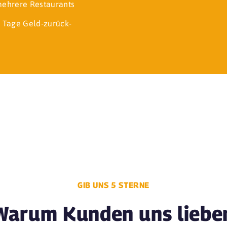
 mehrere Restaurants
 Tage Geld-zurück-
GIB UNS 5 STERNE
Warum Kunden uns liebe