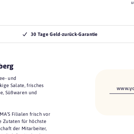
u
30 Tage Geld-zurück-Garantie
berg
Tee- und
kige Salate, frisches
www.yo
ke, Süßwaren und
A’S Filialen frisch vor
he Zutaten für höchste
haft der Mitarbeiter,