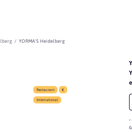
beginnen 
lberg
YORMA'S Heidelberg
Y
Y
e
Restaurant
€
International
*
G