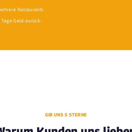
 mehrere Restaurants
 Tage Geld-zurück-
GIB UNS 5 STERNE
Warum Kunden uns liebe