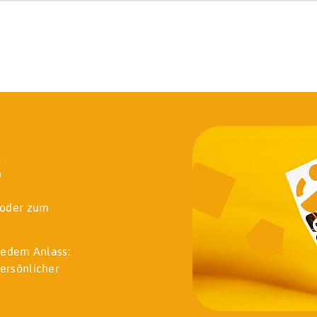
k
t oder zum
jedem Anlass:
ersönlicher