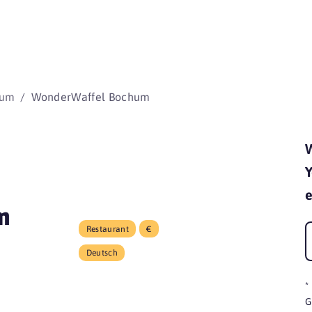
beginnen 
hum
WonderWaffel Bochum
Y
e
m
Restaurant
€
Deutsch
*
G