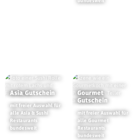
bundesweit
Asia Gutschein
Gourmet
Gutschein
mit freier Auswahl für
alle Asia & Sushi
mit freier Auswahl für
Restaurants
alle Gourmet
bundesweit
Restaurants
bundesweit