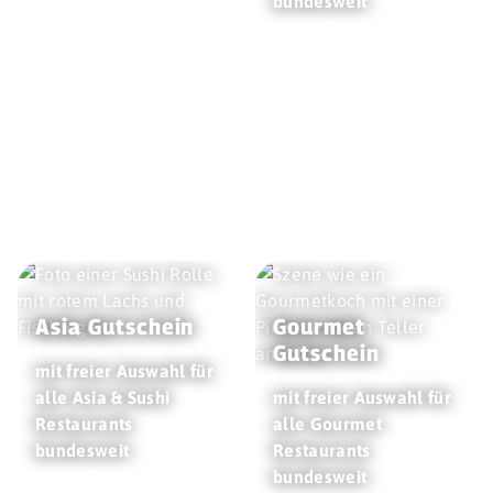
bundesweit
Asia Gutschein
Gourmet
Gutschein
mit freier Auswahl für
alle Asia & Sushi
mit freier Auswahl für
Restaurants
alle Gourmet
bundesweit
Restaurants
bundesweit