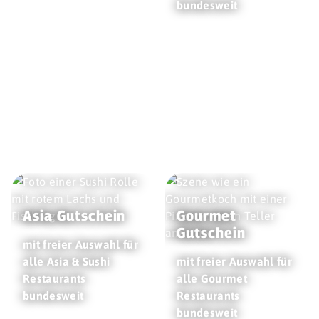
bundesweit
Asia Gutschein
Gourmet
Gutschein
mit freier Auswahl für
alle Asia & Sushi
mit freier Auswahl für
Restaurants
alle Gourmet
bundesweit
Restaurants
bundesweit