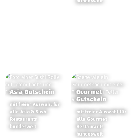
bundesweit
Asia Gutschein
Gourmet
Gutschein
mit freier Auswahl für
alle Asia & Sushi
mit freier Auswahl für
Restaurants
alle Gourmet
bundesweit
Restaurants
bundesweit