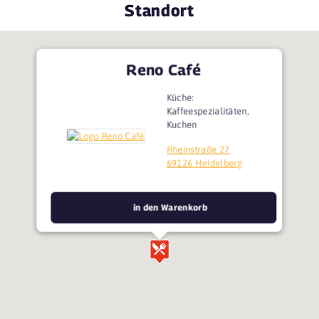
Standort
Reno Café
Küche:
Kaffeespezialitäten,
Kuchen
Rheinstraße 27
69126 Heidelberg
in den Warenkorb