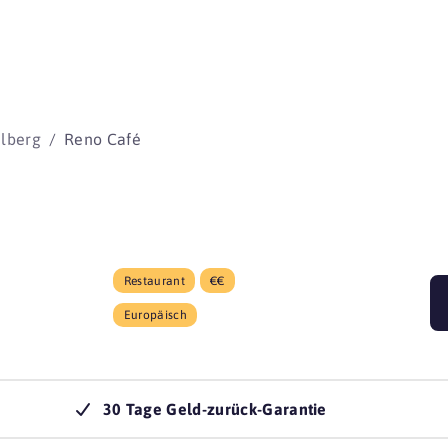
beginnen 
lberg
Reno Café
Restaurant
€€
Europäisch
30 Tage Geld-zurück-Garantie