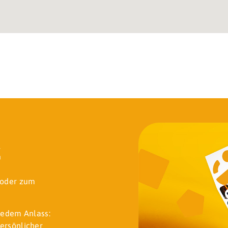
k
t oder zum
jedem Anlass:
ersönlicher