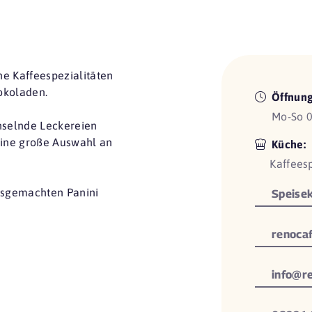
ne Kaffeespezialitäten
okoladen.
Öffnung
Mo-So 0
hselnde Leckereien
 eine große Auswahl an
Küche:
Kaffees
ausgemachten Panini
Speisek
renocaf
info@re