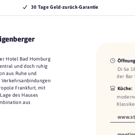
30 Tage Geld-zurück-Garantie
igenberger
ger Hotel Bad Homburg
Öffnung
zentral und doch ruhig
Di-Sa 1
ion aus Ruhe und
der Bar 
e Verkehrsanbindungen
opole Frankfurt, mit
Küche:
 Lage des Hauses
moderne
ombination aus
Klassike
www.ste
meeting