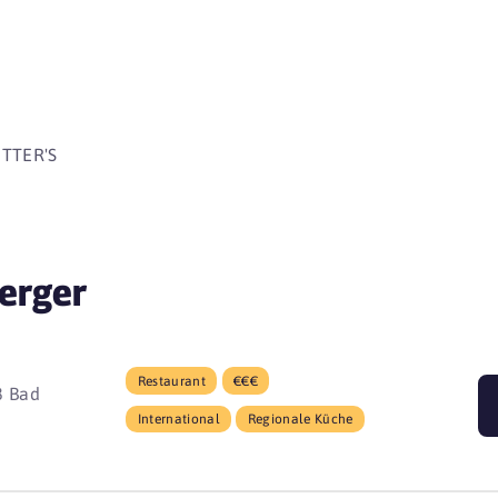
beginnen 
ITTER'S
erger
Restaurant
€€€
8 Bad
International
Regionale Küche