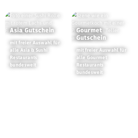
Asia Gutschein
Gourmet
Gutschein
mit freier Auswahl für
alle Asia & Sushi
mit freier Auswahl für
Restaurants
alle Gourmet
bundesweit
Restaurants
bundesweit