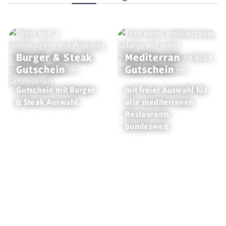
Burger & Steak
Mediterran
Gutschein
Gutschein
Gutschein mit Burger
mit freier Auswahl für
& Steak Auswahl
alle mediterranen
Restaurants
bundesweit