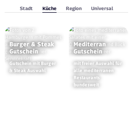
Stadt
Küche
Region
Universal
Burger & Steak
Mediterran
Gutschein
Gutschein
Gutschein mit Burger
mit freier Auswahl für
& Steak Auswahl
alle mediterranen
Restaurants
bundesweit