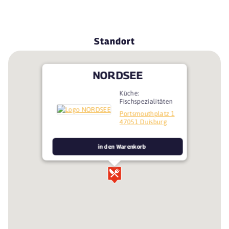
Standort
NORDSEE
Küche:
Fischspezialitäten
Portsmouthplatz 1
47051 Duisburg
in den Warenkorb