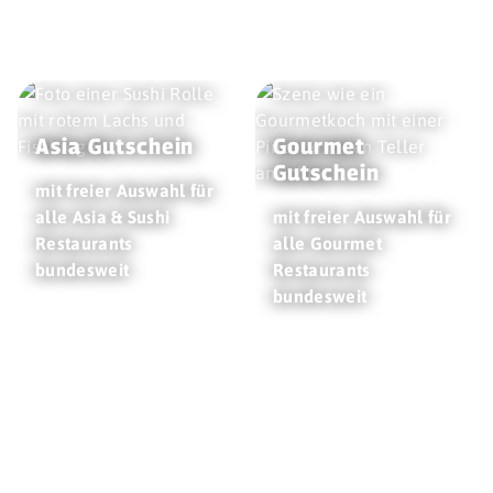
Asia Gutschein
Gourmet
Gutschein
mit freier Auswahl für
alle Asia & Sushi
mit freier Auswahl für
Restaurants
alle Gourmet
bundesweit
Restaurants
bundesweit