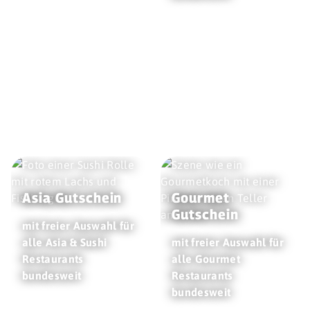
Asia Gutschein
Gourmet
Gutschein
mit freier Auswahl für
alle Asia & Sushi
mit freier Auswahl für
Restaurants
alle Gourmet
bundesweit
Restaurants
bundesweit