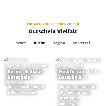
THEMATISCHE GESCHENKIDEEN
Gutschein Vielfalt
Stadt
Küche
Region
Universal
Burger & Steak
Mediterran
Gutschein
Gutschein
Gutschein mit Burger
mit freier Auswahl für
& Steak Auswahl
alle mediterranen
Restaurants
bundesweit