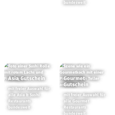
bundesweit
Asia Gutschein
Gourmet
Gutschein
mit freier Auswahl für
alle Asia & Sushi
mit freier Auswahl für
Restaurants
alle Gourmet
bundesweit
Restaurants
bundesweit