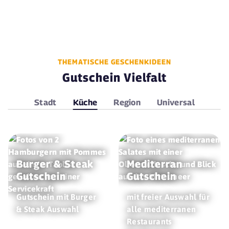
THEMATISCHE GESCHENKIDEEN
Gutschein Vielfalt
Stadt
Küche
Region
Universal
Burger & Steak
Mediterran
Gutschein
Gutschein
Gutschein mit Burger
mit freier Auswahl für
& Steak Auswahl
alle mediterranen
Restaurants