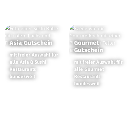
Asia Gutschein
Gourmet
Gutschein
mit freier Auswahl für
alle Asia & Sushi
mit freier Auswahl für
Restaurants
alle Gourmet
bundesweit
Restaurants
bundesweit