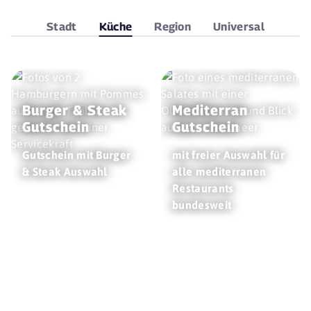
Stadt
Küche
Region
Universal
Burger & Steak
Mediterran
Gutschein
Gutschein
Gutschein mit Burger
mit freier Auswahl für
& Steak Auswahl
alle mediterranen
Restaurants
bundesweit