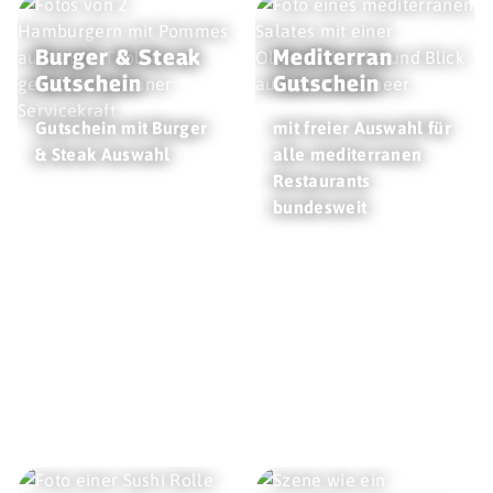
Burger & Steak
Mediterran
Gutschein
Gutschein
Gutschein mit Burger
mit freier Auswahl für
& Steak Auswahl
alle mediterranen
Restaurants
bundesweit