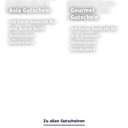
Asia Gutschein
Gourmet
Gutschein
mit freier Auswahl für
alle Asia & Sushi
mit freier Auswahl für
Restaurants
alle Gourmet
bundesweit
Restaurants
bundesweit
Zu allen Gutscheinen