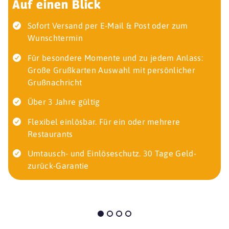
Auf einen Blick
Sofort Versand per E-Mail & Post oder zum
Wunschtermin
Für besondere Momente und zu jedem Anlass:
Große Grußkarten Auswahl mit persönlicher
Grußnachricht
Über 3 Jahre gültig
Flexibel einlösbar. Für ein oder mehrere
Restaurants
Umtausch- und Einlöseschutz. 30 Tage Geld-
zurück-Garantie