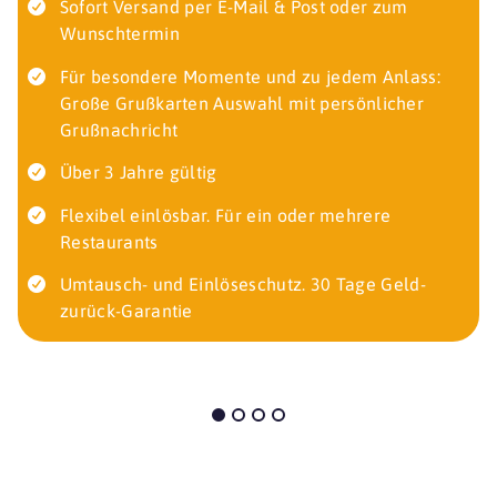
Sofort Versand per E-Mail & Post oder zum
Wunschtermin
Für besondere Momente und zu jedem Anlass:
Große Grußkarten Auswahl mit persönlicher
Grußnachricht
Über 3 Jahre gültig
Flexibel einlösbar. Für ein oder mehrere
Restaurants
Umtausch- und Einlöseschutz. 30 Tage Geld-
zurück-Garantie