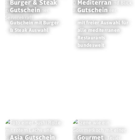
Burger & Steak
Mediterran
Gutschein
Gutschein
Gutschein mit Burger
mit freier Auswahl für
& Steak Auswahl
alle mediterranen
Restaurants
bundesweit
Asia Gutschein
Gourmet