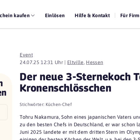
chein kaufen
Einlösen
Hilfe & Kontakt
Für Fir
Event
24.07.25 12:31 Uhr |
Eltville
,
Hessen
Der neue 3-Sternekoch 
m
Kronenschlösschen
en
Stichwörter:
Küchen-Chef
Tohru Nakamura, Sohn eines japanischen Vaters und 
zu den besten Chefs in Deutschland, er war schon 
Juni 2025 landete er mit dem dritten Stern im Oly
einigen der besten Köchen der Welt, u.a. bei den 3