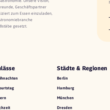
Gastronomie. Unsere Vision,
Freunde, Geschäftspartner
liziert zum Essen einzuladen,
astronomiebranche
ßstäbe gesetzt.
lässe
Städte & Regionen
ihnachten
Berlin
urtstag
Hamburg
ern
München
hzeit
Dresden