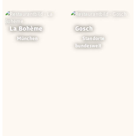
La Bohème
Gosch
München
Standorte
bundesweit