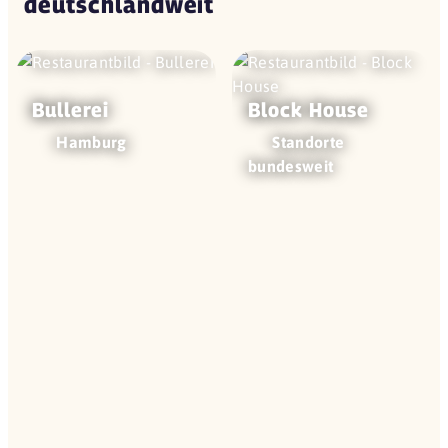
deutschlandweit
Bullerei
Block House
Hamburg
Standorte
bundesweit