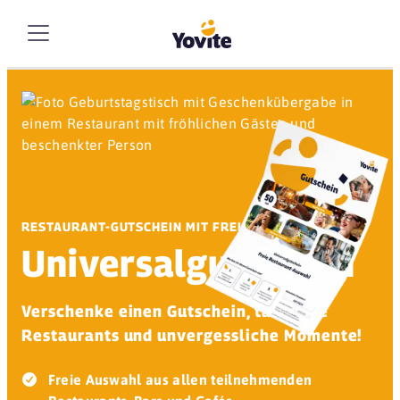
RESTAURANT-GUTSCHEIN MIT FREIER AUSWAHL
Universalgutschein
Verschenke einen Gutschein, tausende
Restaurants und unvergessliche Momente!
Freie Auswahl aus allen teilnehmenden