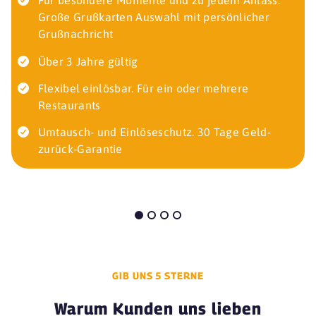
Für besondere Momente und zu jedem Anlass:
Große Grußkarten Auswahl mit persönlicher
Grußnachricht
Über 3 Jahre gültig
Flexibel einlösbar. Für ein oder mehrere
Restaurants
Umtausch- und Einlöseschutz. 30 Tage Geld-
zurück-Garantie
GIB UNS 5 STERNE
Warum Kunden uns lieben