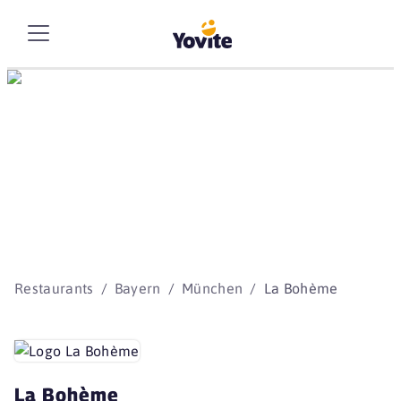
Die besten Storys
beginnen mit Yovite.
Restaurants
Bayern
München
La Bohème
La Bohème