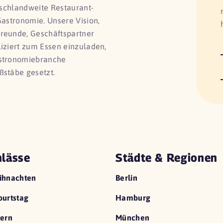
utschlandweite Restaurant-
Gastronomie. Unsere Vision,
Freunde, Geschäftspartner
liziert zum Essen einzuladen,
astronomiebranche
ßstäbe gesetzt.
lässe
Städte & Regionen
ihnachten
Berlin
urtstag
Hamburg
ern
München