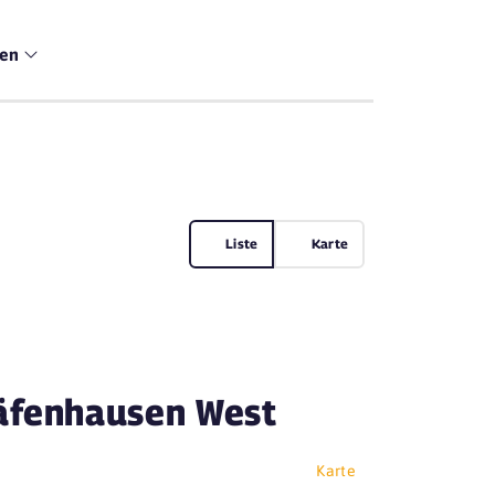
men
Liste
Karte
räfenhausen West
Karte