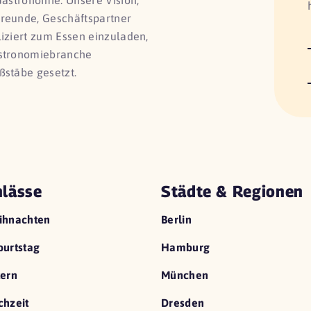
Gastronomie. Unsere Vision,
Freunde, Geschäftspartner
liziert zum Essen einzuladen,
astronomiebranche
ßstäbe gesetzt.
lässe
Städte & Regionen
ihnachten
Berlin
urtstag
Hamburg
ern
München
hzeit
Dresden