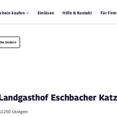
chein kaufen
Einlösen
Hilfe & Kontakt
Für Fir
che ändern
Landgasthof Eschbacher Kat
61250 Usingen