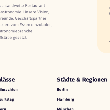
utschlandweite Restaurant-
Gastronomie. Unsere Vision,
Freunde, Geschäftspartner
liziert zum Essen einzuladen,
astronomiebranche
ßstäbe gesetzt.
lässe
Städte & Regionen
ihnachten
Berlin
urtstag
Hamburg
ern
München