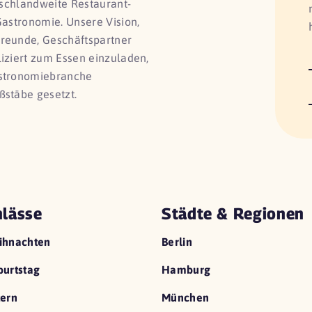
utschlandweite Restaurant-
Gastronomie. Unsere Vision,
Freunde, Geschäftspartner
liziert zum Essen einzuladen,
astronomiebranche
ßstäbe gesetzt.
lässe
Städte & Regionen
ihnachten
Berlin
urtstag
Hamburg
ern
München