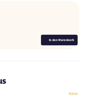
In den Warenkorb
us
Karte