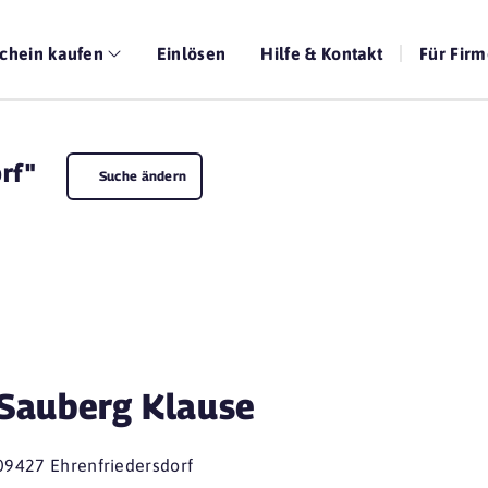
chein kaufen
Einlösen
Hilfe & Kontakt
Für Fir
rf"
Suche ändern
Sauberg Klause
09427 Ehrenfriedersdorf