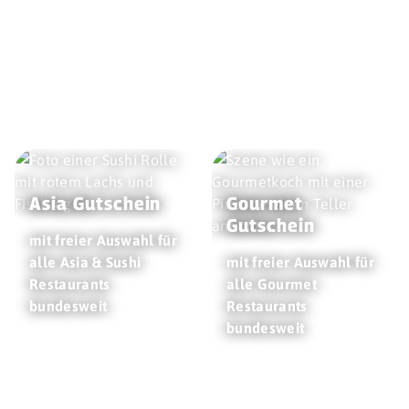
Asia Gutschein
Gourmet
Gutschein
mit freier Auswahl für
alle Asia & Sushi
mit freier Auswahl für
Restaurants
alle Gourmet
bundesweit
Restaurants
bundesweit