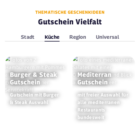
THEMATISCHE GESCHENKIDEEN
Gutschein Vielfalt
Stadt
Küche
Region
Universal
Burger & Steak
Mediterran
Gutschein
Gutschein
Gutschein mit Burger
mit freier Auswahl für
& Steak Auswahl
alle mediterranen
Restaurants
bundesweit