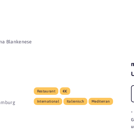
beginnen 
a Blankenese
m
U
Restaurant
€€
International
Italienisch
Mediterran
Hamburg
*
G
u