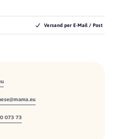
Versand per E-Mail / Post
eu
nese@mama.eu
0 073 73