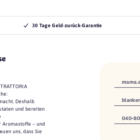
30 Tage Geld-zurück-Garantie
se
mama.
 TRATTORIA
che:
blanke
macht. Deshalb
utaten und bereiten
e
040-80
r Aromastoffe – und
euen uns, dass Sie