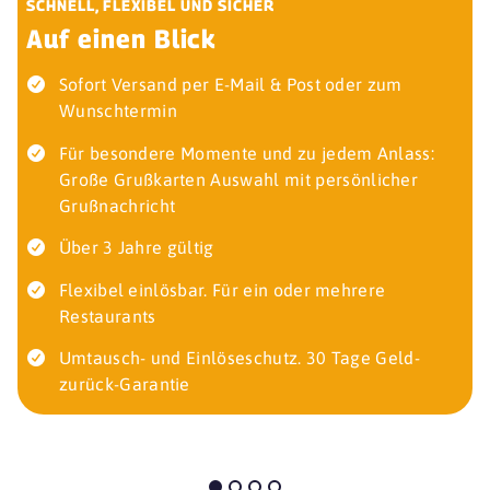
SCHNELL, FLEXIBEL UND SICHER
Auf einen Blick
Sofort Versand per E-Mail & Post oder zum
Wunschtermin
Für besondere Momente und zu jedem Anlass:
Große Grußkarten Auswahl mit persönlicher
Grußnachricht
Über 3 Jahre gültig
Flexibel einlösbar. Für ein oder mehrere
Restaurants
Umtausch- und Einlöseschutz. 30 Tage Geld-
zurück-Garantie