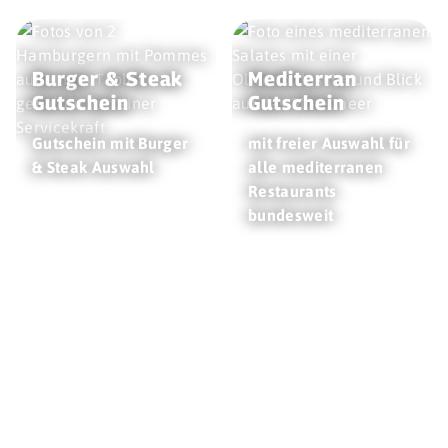
Burger & Steak
Mediterran
Gutschein
Gutschein
Gutschein mit Burger
mit freier Auswahl für
& Steak Auswahl
alle mediterranen
Restaurants
bundesweit