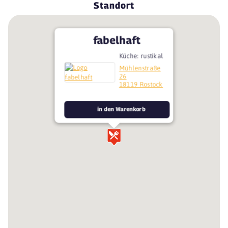
Standort
fabelhaft
Küche: rustikal
Mühlenstraße
26
18119 Rostock
in den Warenkorb