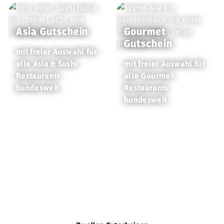
Asia Gutschein
Gourmet
Gutschein
mit freier Auswahl für
alle Asia & Sushi
mit freier Auswahl für
Restaurants
alle Gourmet
bundesweit
Restaurants
bundesweit