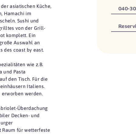
der asiatischen Küche,
040-30
en, Hamachi im
uscheln. Sushi und
Reserv
lltes von der Grill-
t komplett. Ein
e große Auswahl an
s des coast by east.
zialitäten wie z.B.
a und Pasta
auf den Tisch. Für die
einhäusern Italiens.
e erworben werden.
Cabriolet-Überdachung
biler Decken- und
burger
 Raum für wetterfeste