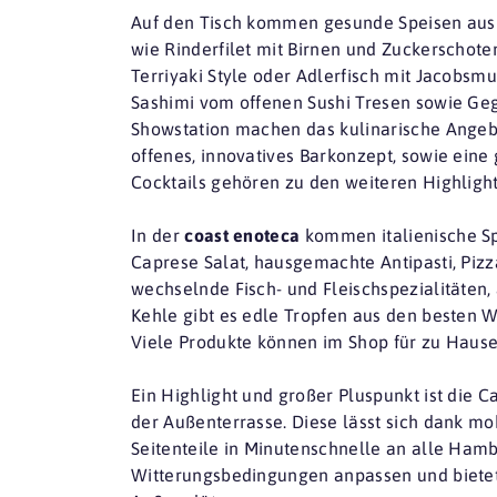
Auf den Tisch kommen gesunde Speisen aus 
wie Rinderfilet mit Birnen und Zuckerschot
Terriyaki Style oder Adlerfisch mit Jacobsm
Sashimi vom offenen Sushi Tresen sowie Gegri
Showstation machen das kulinarische Angebo
offenes, innovatives Barkonzept, sowie ein
Cocktails gehören zu den weiteren Highlight
In der
coast enoteca
kommen italienische Spe
Caprese Salat, hausgemachte Antipasti, Pizz
wechselnde Fisch- und Fleischspezialitäten, 
Kehle gibt es edle Tropfen aus den besten W
Viele Produkte können im Shop für zu Haus
Ein Highlight und großer Pluspunkt ist die 
der Außenterrasse. Diese lässt sich dank mo
Seitenteile in Minutenschnelle an alle Ham
Witterungsbedingungen anpassen und bietet