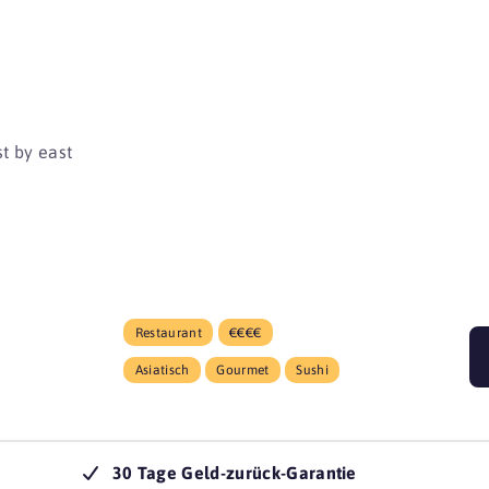
beginnen 
t by east
Restaurant
€€€€
Asiatisch
Gourmet
Sushi
30 Tage Geld-zurück-Garantie