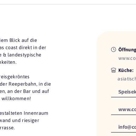
em Blick auf die
 coast direkt in der
Öffnung
he & landestypische
www.co
hkeiten.
Küche:
preisgekröntes
asiatisc
der Reeperbahn, in die
en, an der Bar und auf
Speisek
ch willkommen!
www.co
gestalteten Innenraum
wand und riesiger
info@c
rrasse.