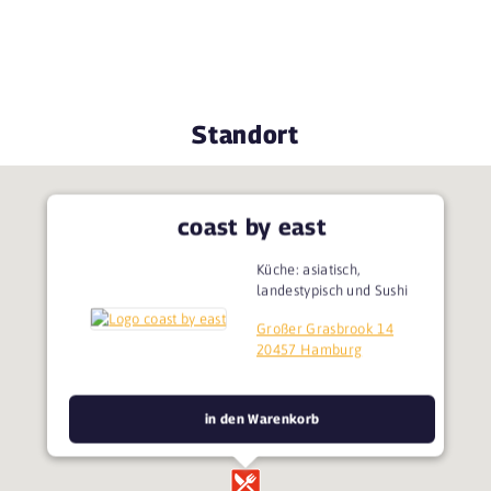
Standort
coast by east
Küche: asiatisch,
landestypisch und Sushi
Großer Grasbrook 14
20457 Hamburg
in den Warenkorb