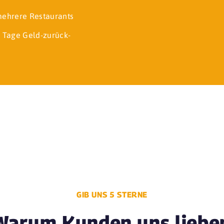
 mehrere Restaurants
 Tage Geld-zurück-
GIB UNS 5 STERNE
Warum Kunden uns liebe