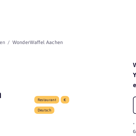
beginnen 
en
WonderWaffel Aachen
W
Y
e
n
Restaurant
€
Deutsch
*
G