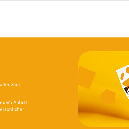
k
t oder zum
jedem Anlass:
ersönlicher