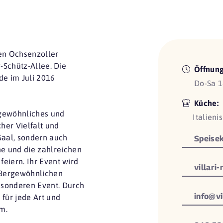
gen Ochsenzoller
-Schütz-Allee. Die
Öffnung
e im Juli 2016
Do-Sa 1
Küche:
rgewöhnliches und
Italieni
her Vielfalt und
Saal, sondern auch
Speisek
e und die zahlreichen
feiern. Ihr Event wird
villari-
ußergewöhnlichen
esonderen Event. Durch
info@vi
 für jede Art und
m.