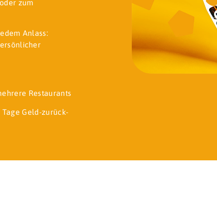
t oder zum
jedem Anlass:
ersönlicher
 mehrere Restaurants
 Tage Geld-zurück-