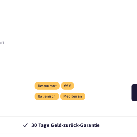
beginnen 
ari
Restaurant
€€€
Italienisch
Mediterran
30 Tage Geld-zurück-Garantie