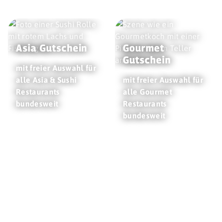
Asia Gutschein
Gourmet
Gutschein
mit freier Auswahl für
alle Asia & Sushi
mit freier Auswahl für
Restaurants
alle Gourmet
bundesweit
Restaurants
bundesweit