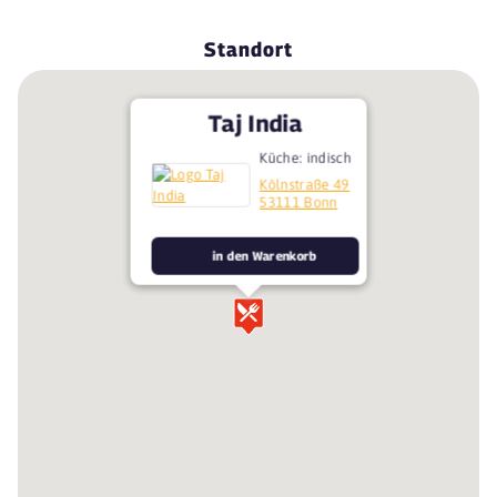
Standort
Taj India
Küche: indisch
Kölnstraße 49
53111 Bonn
in den Warenkorb