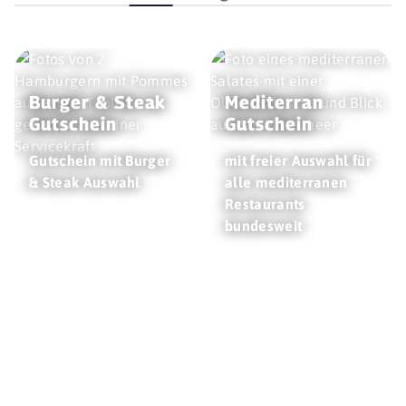
Burger & Steak
Mediterran
Gutschein
Gutschein
Gutschein mit Burger
mit freier Auswahl für
& Steak Auswahl
alle mediterranen
Restaurants
bundesweit