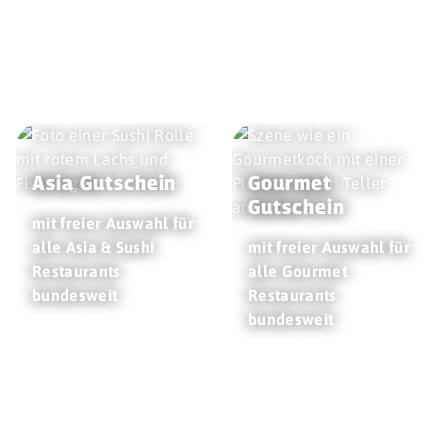
Asia Gutschein
Gourmet
Gutschein
mit freier Auswahl für
alle Asia & Sushi
mit freier Auswahl für
Restaurants
alle Gourmet
bundesweit
Restaurants
bundesweit