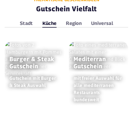
Gutschein Vielfalt
Stadt
Küche
Region
Universal
Burger & Steak
Mediterran
Gutschein
Gutschein
Gutschein mit Burger
mit freier Auswahl für
& Steak Auswahl
alle mediterranen
Restaurants
bundesweit