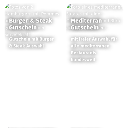
Burger & Steak
Mediterran
Gutschein
Gutschein
Gutschein mit Burger
mit freier Auswahl für
& Steak Auswahl
alle mediterranen
Restaurants
bundesweit