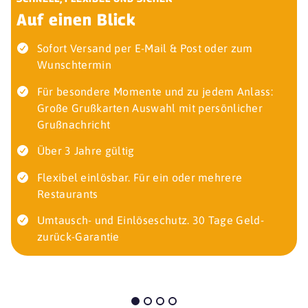
Auf einen Blick
Sofort Versand per E-Mail & Post oder zum
Wunschtermin
Für besondere Momente und zu jedem Anlass:
Große Grußkarten Auswahl mit persönlicher
Grußnachricht
Über 3 Jahre gültig
Flexibel einlösbar. Für ein oder mehrere
Restaurants
Umtausch- und Einlöseschutz. 30 Tage Geld-
zurück-Garantie