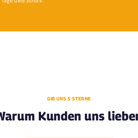
 Tage Geld-zurück-
GIB UNS 5 STERNE
Warum Kunden uns liebe