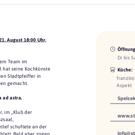
1. August 18:00 Uhr,
Öffnung
Di bis 
inem Team im
 hat seine Kochkünste
Küche:
en Stadtpfeiffer in
französ
hsen gemacht.
Aspekt
 ad astra.
Speisek
, im „Klub der
www.sta
nzsaal,
tlef schuftete an der
info@st
ablett. Bald aber zogen