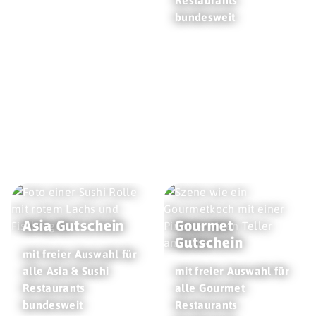
bundesweit
Asia Gutschein
Gourmet
Gutschein
mit freier Auswahl für
alle Asia & Sushi
mit freier Auswahl für
Restaurants
alle Gourmet
bundesweit
Restaurants