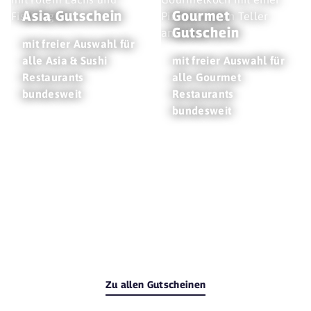
Asia Gutschein
Gourmet
Gutschein
mit freier Auswahl für
alle Asia & Sushi
mit freier Auswahl für
Restaurants
alle Gourmet
bundesweit
Restaurants
bundesweit
Zu allen Gutscheinen