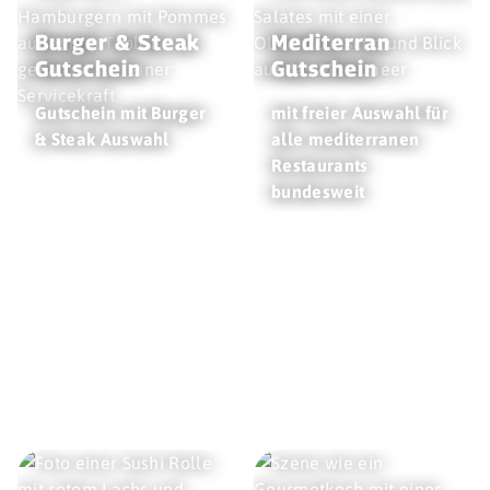
Burger & Steak
Mediterran
Gutschein
Gutschein
Gutschein mit Burger
mit freier Auswahl für
& Steak Auswahl
alle mediterranen
Restaurants
bundesweit