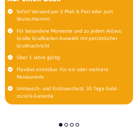
Sofort Versand per E-Mail & Post oder zum
Wunschtermin
Für besondere Momente und zu jedem Anlass:
Große Grußkarten Auswahl mit persönlicher
Grußnachricht
Über 3 Jahre gültig
Flexibel einlösbar. Für ein oder mehrere
Restaurants
Umtausch- und Einlöseschutz. 30 Tage Geld-
zurück-Garantie