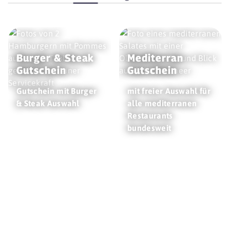
Burger & Steak
Mediterran
Gutschein
Gutschein
Gutschein mit Burger
mit freier Auswahl für
& Steak Auswahl
alle mediterranen
Restaurants
bundesweit