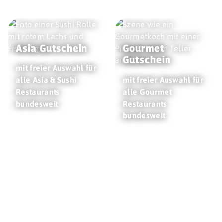
Asia Gutschein
Gourmet
Gutschein
mit freier Auswahl für
alle Asia & Sushi
mit freier Auswahl für
Restaurants
alle Gourmet
bundesweit
Restaurants
bundesweit