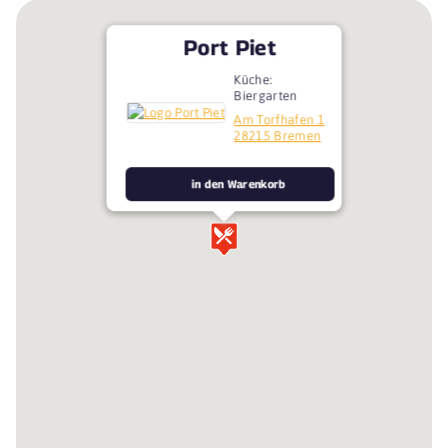
Port Piet
Küche:
Biergarten
Am Torfhafen 1
28215 Bremen
in den Warenkorb