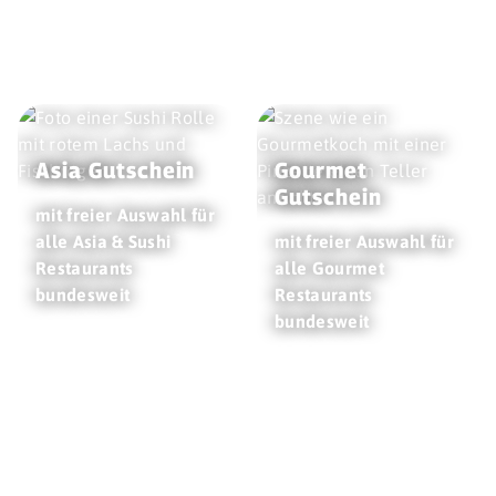
Asia Gutschein
Gourmet
Gutschein
mit freier Auswahl für
alle Asia & Sushi
mit freier Auswahl für
Restaurants
alle Gourmet
bundesweit
Restaurants
bundesweit