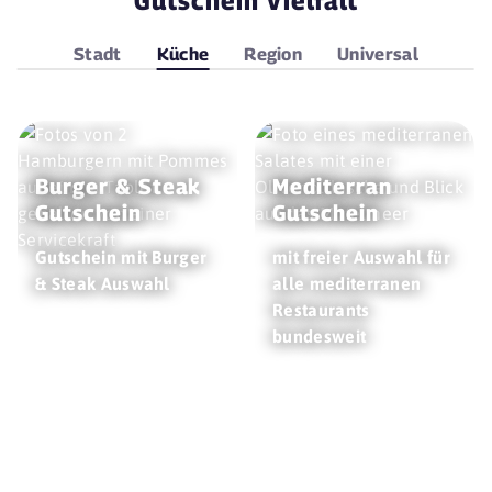
Stadt
Küche
Region
Universal
Burger & Steak
Mediterran
Gutschein
Gutschein
Gutschein mit Burger
mit freier Auswahl für
& Steak Auswahl
alle mediterranen
Restaurants
bundesweit