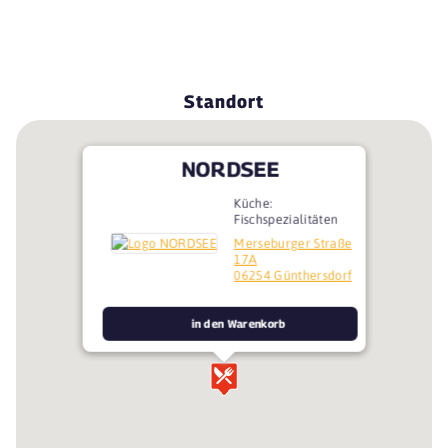
Standort
NORDSEE
Küche:
Fischspezialitäten
Merseburger Straße
17A
06254 Günthersdorf
in den Warenkorb