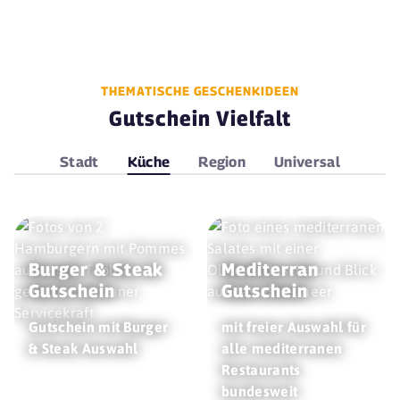
THEMATISCHE GESCHENKIDEEN
Gutschein Vielfalt
Stadt
Küche
Region
Universal
Burger & Steak
Mediterran
Gutschein
Gutschein
Gutschein mit Burger
mit freier Auswahl für
& Steak Auswahl
alle mediterranen
Restaurants
bundesweit