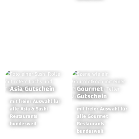
Asia Gutschein
Gourmet
Gutschein
mit freier Auswahl für
alle Asia & Sushi
mit freier Auswahl für
Restaurants
alle Gourmet
bundesweit
Restaurants
bundesweit