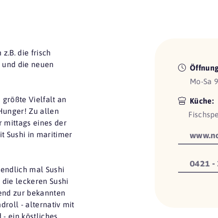
 z.B. die frisch
- und die neuen
Öffnung
Mo-Sa 9
größte Vielfalt an
Küche:
Hunger! Zu allen
Fischspe
r mittags eines der
t Sushi in maritimer
www.no
0421 -
 endlich mal Sushi
die leckeren Sushi
zend zur bekannten
roll - alternativ mit
 - ein köstliches