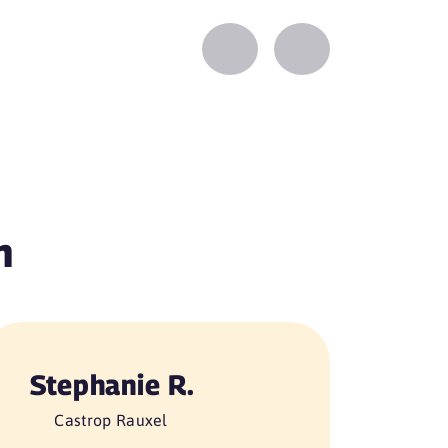
Zurück
Vorwärts
n
Stephanie R.
Castrop Rauxel