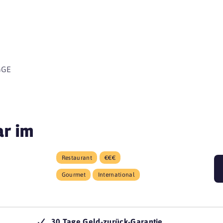
beginnen 
GGE
ar im
Restaurant
€€€
Gourmet
International
g
30 Tage Geld-zurück-Garantie