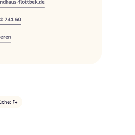
ndhaus-flottbek.de
2 741 60
ieren
üche:
F+