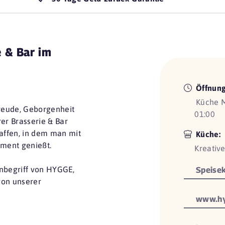
 & Bar im
Öffnung
Küche M
reude, Geborgenheit
01:00
er Brasserie & Bar
affen, in dem man mit
Küche:
ment genießt.
Kreativ
 Inbegriff von HYGGE,
Speisek
von unserer
www.hy