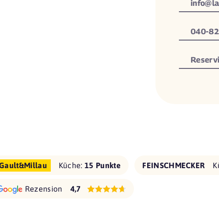
info@la
040-82
Reserv
Gault&Millau
Küche:
15 Punkte
FEINSCHMECKER
K
Rezension
4,7