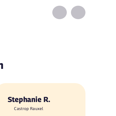
Zurück
Vorwärts
n
Stephanie R.
Castrop Rauxel