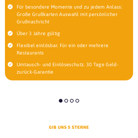
Für besondere Momente und zu jedem Anlass:
Große Grußkarten Auswahl mit persönlicher
Grußnachricht
Über 3 Jahre gültig
Flexibel einlösbar. Für ein oder mehrere
Restaurants
Umtausch- und Einlöseschutz. 30 Tage Geld-
zurück-Garantie
GIB UNS 5 STERNE