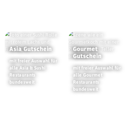
Asia Gutschein
Gourmet
Gutschein
mit freier Auswahl für
alle Asia & Sushi
mit freier Auswahl für
Restaurants
alle Gourmet
bundesweit
Restaurants
bundesweit